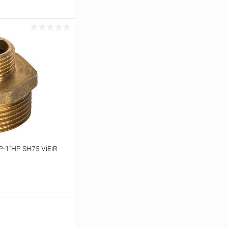
ину
К сравнению
В наличии
-1"НР SH75 ViEiR
ину