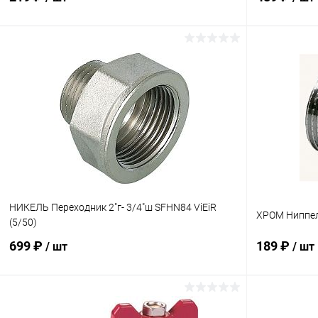
В корзину
Купить в 1 клик
К сравнению
Купить в 1
В избранное
В наличии
В избранн
НИКЕЛЬ Переходник 2"г- 3/4"ш SFHN84 ViEiR
ХРОМ Ниппель
(5/50)
699 ₽
189 ₽
/ шт
/ шт
В корзину