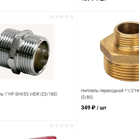
В корзину
В корз
 клик
К сравнению
Купить в 1 клик
ое
В наличии
В избранное
Ниппель переходной 11/2"НР
 1"НР SHX55 ViEiR (25/180)
(5/80)
349 ₽
/ шт
В корзину
В корз