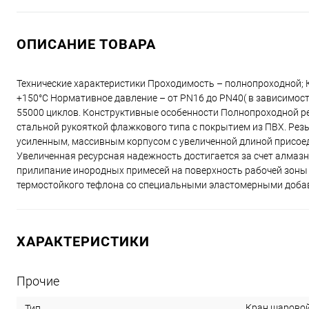
ОПИСАНИЕ ТОВАРА
Технические характеристики Проходимость – полнопроходной; Кл
+150°С Нормативное давление – от PN16 до PN40( в зависимости 
55000 циклов. Конструктивные особенности Полнопроходной р
стальной рукояткой флажкового типа с покрытием из ПВХ. Рез
усиленным, массивным корпусом с увеличенной длиной присоед
Увеличенная ресурсная надежность достигается за счет алмаз
прилипание инородных примесей на поверхность рабочей зоны
термостойкого тефлона со специальными эластомерными доба
ХАРАКТЕРИСТИКИ
Прочие
Кран шарово
Тип