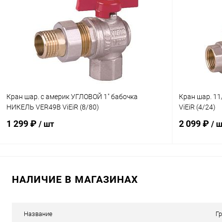
Купить в 1 клик
К сравнению
Купить в 1
В избранное
В наличии
В избранн
Кран шар. с америк УГЛОВОЙ 1" бабочка
Кран шар. 11
НИКЕЛЬ VER49B ViEiR (8/80)
ViEiR (4/24)
1 299 ₽
2 099 ₽
/ шт
/ 
В корзину
НАЛИЧИЕ В МАГАЗИНАХ
Купить в 1 клик
К сравнению
Купить в 1
В избранное
В наличии
В избранн
Название
Г