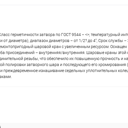
асс герметичности затвора по ГОСТ 9544 – <>; температурный инте
от диаметра); диапазон диаметров – от 1/2? до 4”; Срок службы – 3
емонтопригодный шаровой кран с увеличенным ресурсом. Оснащен
ьба присоединений – внутренняя/внутренняя. Шаровые краны этой 
инительной резьбы, что обеспечило их повышенную прочность и н
ной полировки затворного шара и последующего его хромирования 
 и преждевременное изнашивание седельных уплотнительных колец
вками.
й