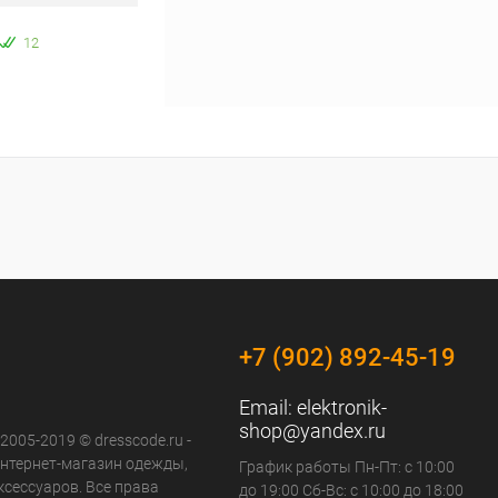
12
+7 (902) 892-45-19
Email:
elektronik-
shop@yandex.ru
 2005-2019 © dresscode.ru -
нтернет-магазин одежды,
График работы Пн-Пт: с 10:00
ксессуаров. Все права
до 19:00 Сб-Вс: с 10:00 до 18:00