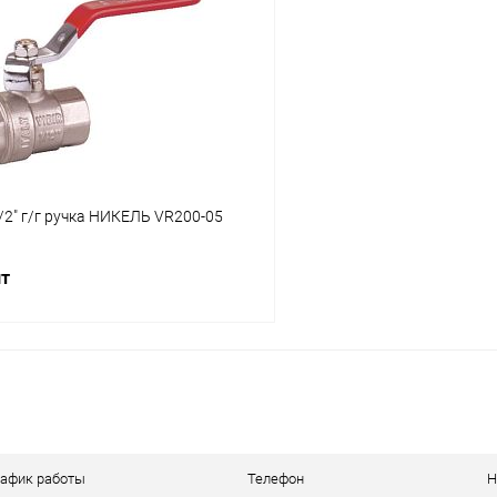
 клик
К сравнению
Купить в 1 клик
ое
В наличии
В избранное
/2" г/г ручка НИКЕЛЬ VR200-05
шт
В корзину
 клик
К сравнению
ое
В наличии
рафик работы
Телефон
Н