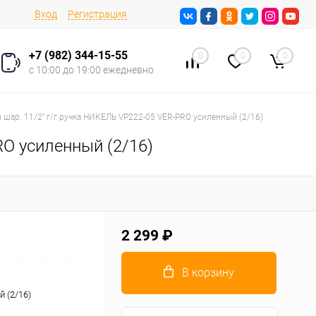
Вход
Регистрация
+7 (982) 344-15-55
0
0
0
с 10:00 до 19:00 ежедневно
 шар. 11/2" г/г ручка НИКЕЛЬ VP222-05 VER-PRO усиленный (2/16)
RO усиленный (2/16)
2 299 ₽
В корзину
 (2/16)