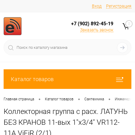
Вход
Регистрация
+7 (902) 892-45-19
0
Заказать звонок
Каталог товаров
•
•
•
Главная страница
Каталог товаров
Сантехника
Инженерная
Коллекторная группа с расх. ЛАТУНЬ
БЕЗ КРАНОВ 11-вых 1"x3/4" VR112-
11A ViEiR (2/1)