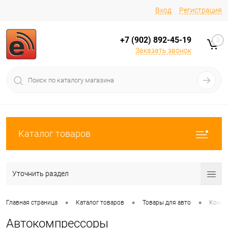
Вход
Регистрация
+7 (902) 892-45-19
0
Заказать звонок
Каталог товаров
Уточнить раздел
•
•
•
Главная страница
Каталог товаров
Товары для авто
Компр
Автокомпрессоры