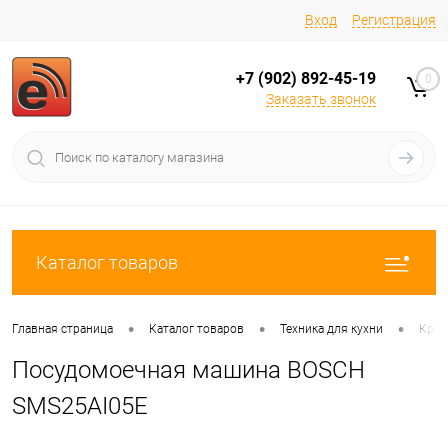
Вход
Регистрация
+7 (902) 892-45-19
0
Заказать звонок
Каталог товаров
•
•
•
Главная страница
Каталог товаров
Техника для кухни
Круп
Посудомоечная машина BOSCH
SMS25AI05E