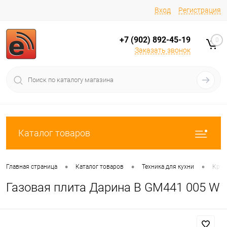
Вход
Регистрация
+7 (902) 892-45-19
0
Заказать звонок
Каталог товаров
•
•
•
Главная страница
Каталог товаров
Техника для кухни
Круп
Газовая плита Дарина B GM441 005 W