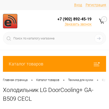
Вход
Регистрация
+7 (902) 892-45-19
0
Заказать звонок
Каталог товаров
•
•
•
Главная страница
Каталог товаров
Техника для кухни
Круп
Холодильник LG DoorCooling+ GA-
B509 CECL