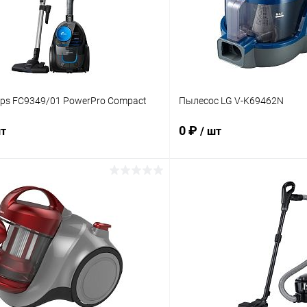
ips FC9349/01 PowerPro Compact
Пылесос LG V-K69462N
0 ₽
шт
/ шт
В корзину
В корз
 клик
К сравнению
Купить в 1 клик
ое
В наличии
В избранное