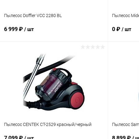
Пылесос Doffler VCC 2280 BL
Пылесос Mid
6 999 ₽
0 ₽
/ шт
/ шт
В корзину
Купить в 1 клик
К сравнению
Купить в 1
В избранное
В наличии
В избранн
Пылесос CENTEK CT-2529 красный/черный
Пылесос Sam
7 099 ₽
8 899 ₽
/ шт
/ 