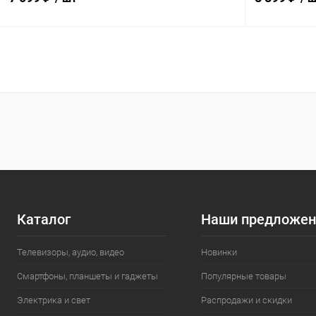
В корзину
Купить в 1 клик
К сравнению
Купить в 1
В избранное
В наличии
В избранн
Каталог
Наши предложен
Телевизоры, аудио, видео
Новинки
Смартфоны, планшеты и гаджеты
Популярные товары
Электрика и свет
Распродажи и скидки