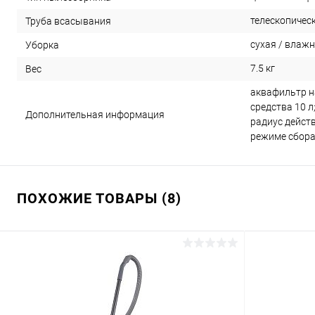
телескопичес
Труба всасывания
сухая / влаж
Уборка
7.5 кг
Вес
аквафильтр н
средства 10 л
Дополнительная информация
радиус дейст
режиме сбора
ПОХОЖИЕ ТОВАРЫ (8)