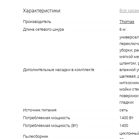
Характеристики:
Все хара
Производитель
Thomas
Длина сетевого шнура
6 м
универсал
переключа
уборки; р
мягкой ме
шлангом; 
Дополнительные насадки в комплекте
влажной у
щелевая; 
ниткосним
мойки сте
поверхнос
гладких
Источник питания
сеть
Потребляемая мощность
1400 Вт
Потребляемая мощность (Вт)
1400
циклонный
Пылесборник