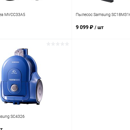
ea MVCC33A5
Пылесос Samsung SC18M31
9 099 ₽
/ шт
В корзину
В корз
 клик
К сравнению
Купить в 1 клик
ое
В наличии
В избранное
sung SC4326
шт