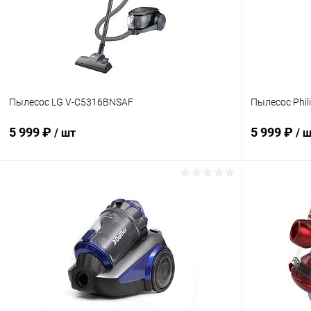
Пылесос LG V-C5316BNSAF
Пылесос Phil
5 999 ₽
5 999 ₽
/ шт
/ 
В корзину
Купить в 1 клик
К сравнению
Купить в 1
В избранное
В наличии
В избранн