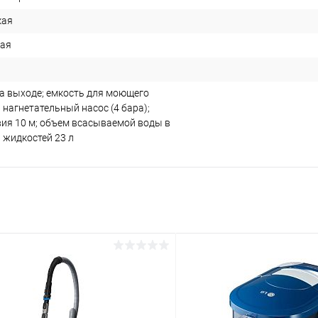
кая
ная
а выходе; емкость для моющего
; нагнетательный насос (4 бара);
вия 10 м; объем всасываемой воды в
 жидкостей 23 л