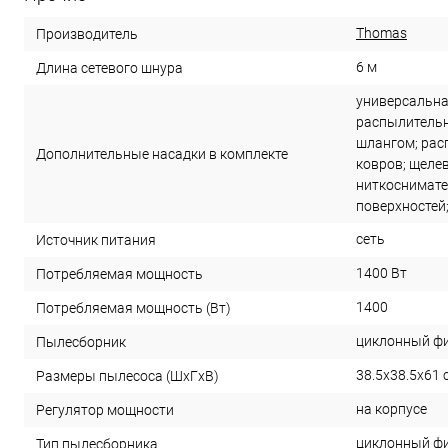
Thomas
Производитель
6 м
Длина сетевого шнура
универсальна
распылительн
шлангом; рас
Дополнительные насадки в комплекте
ковров; щелев
ниткоснимате
поверхностей;
сеть
Источник питания
1400 Вт
Потребляемая мощность
1400
Потребляемая мощность (Вт)
циклонный фи
Пылесборник
38.5x38.5x61 
Размеры пылесоса (ШxГxВ)
на корпусе
Регулятор мощности
циклонный ф
Тип пылесборника