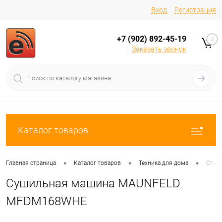
Вход
Регистрация
+7 (902) 892-45-19
0
Заказать звонок
Каталог товаров
•
•
•
Главная страница
Каталог товаров
Техника для дома
Стир
Сушильная машина MAUNFELD
MFDM168WHE