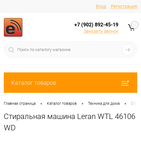
Вход
Регистрация
+7 (902) 892-45-19
0
Заказать звонок
Каталог товаров
•
•
•
Главная страница
Каталог товаров
Техника для дома
Стир
Стиральная машина Leran WTL 46106
WD