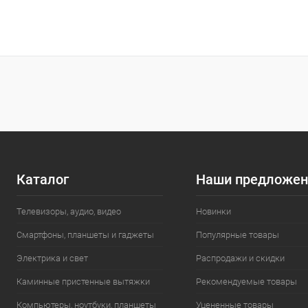
Каталог
Наши предложен
Телевизоры, аудио, видео
Новинки
Смартфоны, планшеты и гаджеты
Популярные товары
Электрика и свет
Распродажи и скидки
Каминные пристенные вытяжки
Рекомендуемые товары
Компьютеры, ноутбуки, планшеты
Уцененные товары