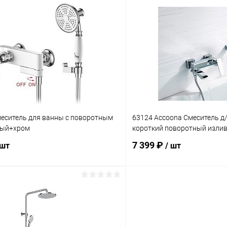
В корзину
В корз
 клик
К сравнению
Купить в 1 клик
ое
В наличии
В избранное
еситель для ванны с поворотным
63124 Accoona Смеситель 
лый+хром
короткий поворотный излив 
7 399 ₽
 шт
/ шт
В корзину
В корз
 клик
К сравнению
Купить в 1 клик