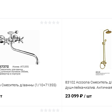
83102 Accoona Смеситель д
a Смеситель д/ванны (1/10+7135S)
душ+лейка+излив. Античная 
23 099 ₽
шт
/ шт