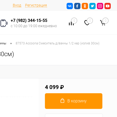
Вход
Регистрация
+7 (982) 344-15-55
0
0
0
с 10:00 до 19:00 ежедневно
•
анны
87573 Accoona Смеситель д/ванны 1/2 кер (излив 30см)
30см)
4 099 ₽
В корзину