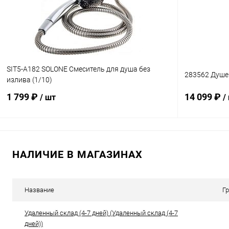
В избранное
В наличии
В избранн
SIT5-A182 SOLONE Смеситель для душа без
283562 Душев
излива (1/10)
1 799 ₽
14 099 ₽
/ шт
/
В корзину
НАЛИЧИЕ В МАГАЗИНАХ
Купить в 1 клик
К сравнению
Купить в 1
В избранное
В наличии
В избранн
Название
Г
Удаленный склад (4-7 дней) (Удаленный склад (4-7
дней))