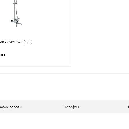
ое
В наличии
В избранное
ая система (4/1)
 шт
В корзину
 клик
К сравнению
ое
В наличии
рафик работы
Телефон
Н