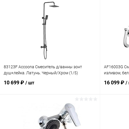
В корзину
Купить в 1 клик
К сравнению
Купить в 1
В избранное
В наличии
В избранн
83123F Accoona Смеситель д/ванны зонт
AF16003G См
душ+лейка. Латунь. Черный/Хром (1/5)
изливом, бе
10 699 ₽
16 099 ₽
/ шт
/
В корзину
Купить в 1 клик
К сравнению
Купить в 1