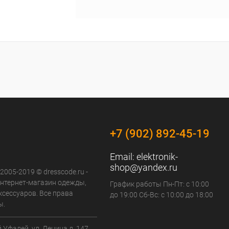
+7 (902) 892-45-19
Email:
elektronik-
shop@yandex.ru
 2005-2019 © dresscode.ru -
нтернет-магазин одежды,
График работы Пн-Пт: с 10:00
ксессуаров. Все права
до 19:00 Сб-Вс: с 10:00 до 18:00
ы.
й Уфалей. ул. Ленина д. 147