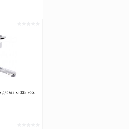
 д/ванны d35 кор.