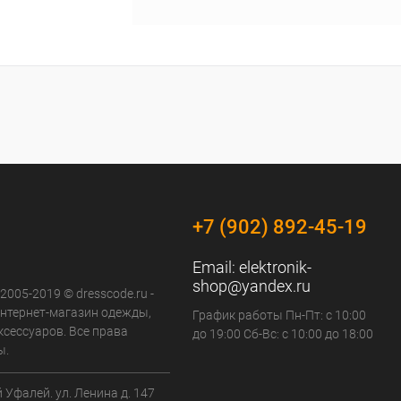
+7 (902) 892-45-19
Email:
elektronik-
shop@yandex.ru
 2005-2019 © dresscode.ru -
нтернет-магазин одежды,
График работы Пн-Пт: с 10:00
ксессуаров. Все права
до 19:00 Сб-Вс: с 10:00 до 18:00
ы.
й Уфалей. ул. Ленина д. 147