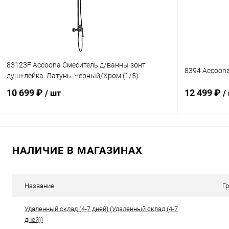
83123F Accoona Смеситель д/ванны зонт
8394 Accoon
душ+лейка. Латунь. Черный/Хром (1/5)
10 699 ₽
12 499 ₽
/ шт
/
В корзину
НАЛИЧИЕ В МАГАЗИНАХ
Купить в 1 клик
Сравнение
Купить в 1
В избранное
В наличии
В избранн
Название
Г
Удаленный склад (4-7 дней) (Удаленный склад (4-7
дней))