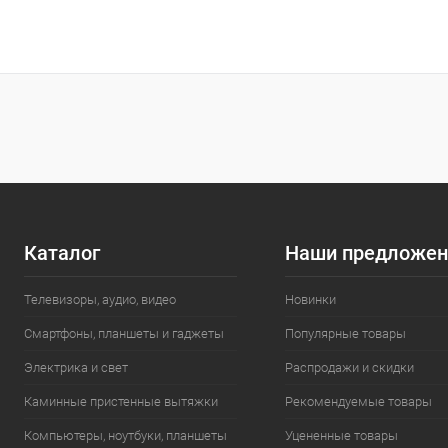
Каталог
Наши предложен
Телевизоры, аудио, видео
Новинки
Смартфоны, планшеты и гаджеты
Популярные товары
Электрика и свет
Распродажи и скидки
Каминные пристенные вытяжки
Рекомендуемые товары
Компьютеры, ноутбуки, планшеты
Уцененные товары