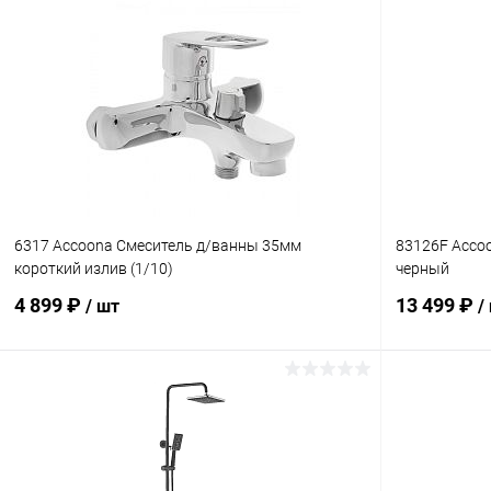
В корзину
Купить в 1 клик
Сравнение
Купить в 1
В избранное
В наличии
В избранн
6317 Accoona Смеситель д/ванны 35мм
83126F Accoo
короткий излив (1/10)
черный
4 899 ₽
13 499 ₽
/ шт
/
В корзину
Купить в 1 клик
Сравнение
Купить в 1
В избранное
В наличии
В избранн