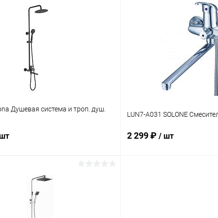
В корзину
В корз
 клик
Сравнение
Купить в 1 клик
ое
В наличии
В избранное
na Душевая система и троп. душ.
LUN7-A031 SOLONE Смесител
2 299 ₽
 шт
/ шт
В корзину
В корз
 клик
Сравнение
Купить в 1 клик
ое
В наличии
В избранное