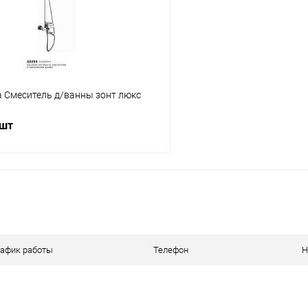
a Смеситель д/ванны зонт люкс
 шт
В корзину
 клик
Сравнение
ое
В наличии
рафик работы
Телефон
Н