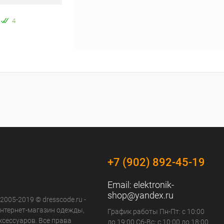
4
+7 (902) 892-45-19
Email:
elektronik-
shop@yandex.ru
 2005-2019 © dresscode.ru -
нтернет-магазин одежды,
График работы Пн-Пт: с 10:00
ксессуаров. Все права
до 19:00 Сб-Вс: с 10:00 до 18:00