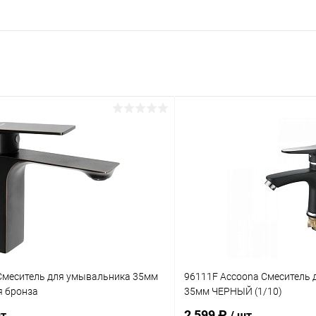
меситель для умывальника 35мм
96111F Accoona Смеситель
я бронза
35мм ЧЕРНЫЙ (1/10)
2 599 ₽
шт
/ шт