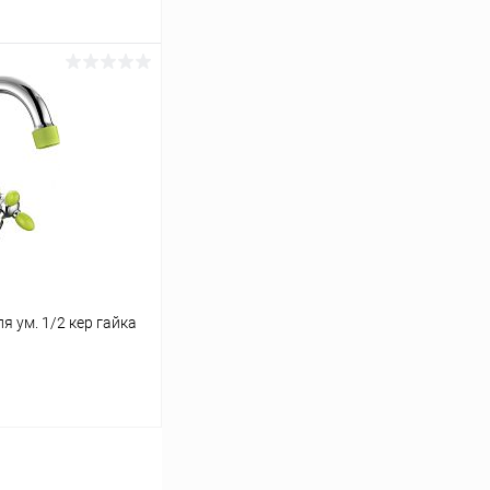
ину
Сравнение
В наличии
я ум. 1/2 кер гайка
ину