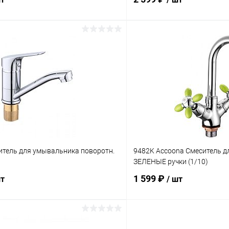
В корзину
В корз
 клик
Сравнение
Купить в 1 клик
ое
В наличии
В избранное
итель для умывальника поворотн.
9482K Accoona Смеситель дл
ЗЕЛЕНЫЕ ручки (1/10)
1 599 ₽
шт
/ шт
В корзину
В корз