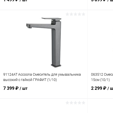
В корзину
Купить в 1 клик
Сравнение
Купить в 1
В избранное
В наличии
В избранн
91124АТ Accoona Смеситель для умывальника
063512 Смес
высокий с гайкой ГРАФИТ (1/10)
15см (10/1)
7 399 ₽
2 299 ₽
/ шт
/ 
В корзину