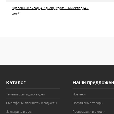
Удаленный склад (4-7 дней) (Удаленный склад (4-7
дней))
Каталог
Наши предложен
Телевизоры, аудио, видео
Новинки
Смартфоны, планшеты и гаджеты
Популярные товары
Электрика и свет
Распродажи и скидки