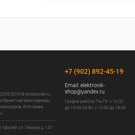
+7 (902) 892-45-19
Email:
elektronik-
shop@yandex.ru
 2005-2019 © dresscode.ru -
нтернет-магазин одежды,
График работы Пн-Пт: с 10:00
ксессуаров. Все права
до 19:00 Сб-Вс: с 10:00 до 18:00
ы.
й Уфалей. ул. Ленина д. 147