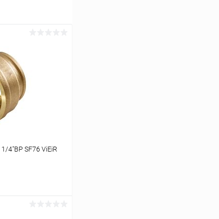
1/4"ВР SF76 ViEiR
ину