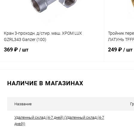
Кран 3-проходн. д/стир. маш. ХРОМ LUX
Тройник пере
GZRL343 Ganzer (100)
ЛАТУНЬ TFFF4
369 ₽
249 ₽
/ шт
/ шт
В корзину
НАЛИЧИЕ В МАГАЗИНАХ
Купить в 1 клик
К сравнению
Купить в 1
В избранное
В наличии
В избранн
Название
Г
Удаленный склад (4-7 дней) (Удаленный склад (4-7
дней))