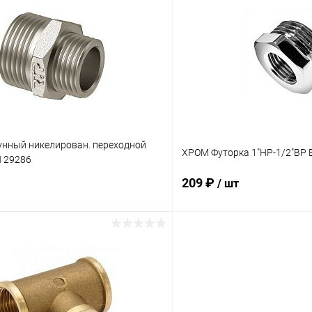
 клик
К сравнению
Купить в 1 клик
ое
В наличии
В избранное
унный никелирован. переходной
ХРОМ Футорка 1"НР-1/2"ВР B
П 29286
209 ₽
/ шт
В корзину
В корз
 клик
К сравнению
Купить в 1 клик
ое
В наличии
В избранное