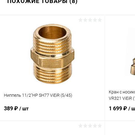
ПОХОЖИЕ ТОВАРЫ (8)
Кран с носи
Ниппель 11/2"НР SH77 ViEiR (5/45)
VR321 ViEiR (
389 ₽
1 699 ₽
/ шт
/ 
В корзину