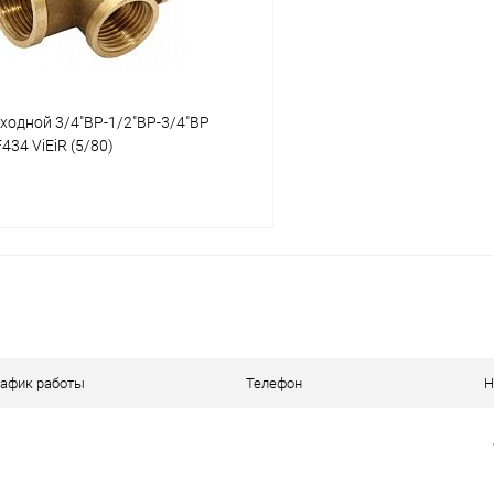
ходной 3/4"ВР-1/2"ВР-3/4"ВР
34 ViEiR (5/80)
В корзину
 клик
К сравнению
ое
В наличии
рафик работы
Телефон
Н