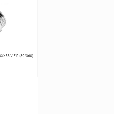
К сравнению
В наличии
XX53 ViEiR (30/360)
ину
К сравнению
В наличии