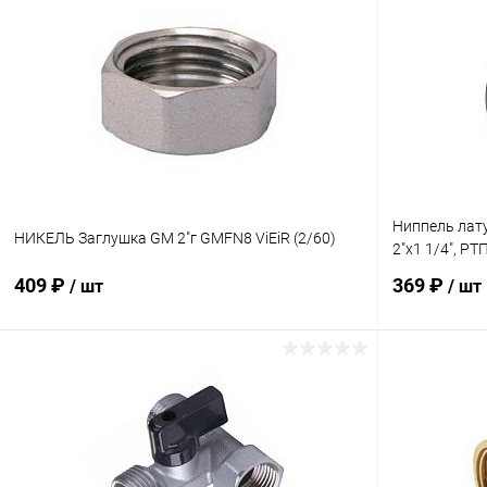
Купить в 1 клик
К сравнению
Купить в 1
В избранное
В наличии
В избранн
Ниппель лат
НИКЕЛЬ Заглушка GM 2"г GMFN8 ViEiR (2/60)
2"х1 1/4", РТ
409 ₽
369 ₽
/ шт
/ шт
В корзину
Купить в 1 клик
К сравнению
Купить в 1
В избранное
В наличии
В избранн