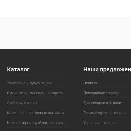
Каталог
Наши предложен
Телевизоры, аудио, видео
Новинки
Смартфоны, планшеты и гаджеты
Популярные товары
Электрика и свет
Распродажи и скидки
Каминные пристенные вытяжки
Рекомендуемые товары
Компьютеры, ноутбуки, планшеты
Уцененные товары