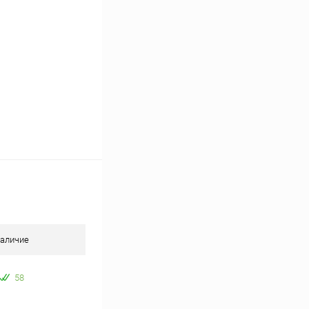
аличие
58