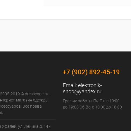
+7 (902) 892-45-19
Email:
elektronik-
shop@yandex.ru
 2005-2019 © dresscode.ru -
нтернет-магазин одежды,
График работы Пн-Пт: с 10:00
ксессуаров. Все права
до 19:00 Сб-Вс: с 10:00 до 18:00
ы.
й Уфалей. ул. Ленина д. 147