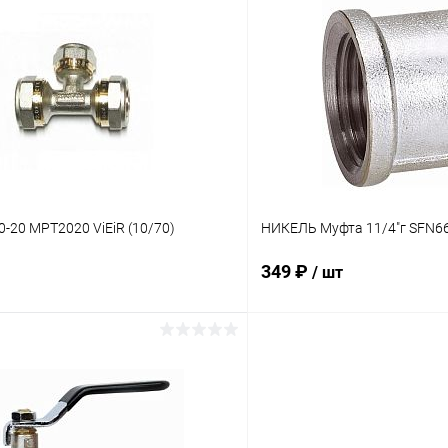
В корзину
В корз
 клик
К сравнению
Купить в 1 клик
ое
В наличии
В избранное
0-20 MPT2020 ViEiR (10/70)
НИКЕЛЬ Муфта 11/4"г SFN66 
349 ₽
/ шт
В корзину
В корз
 клик
К сравнению
Купить в 1 клик
ое
В наличии
В избранное