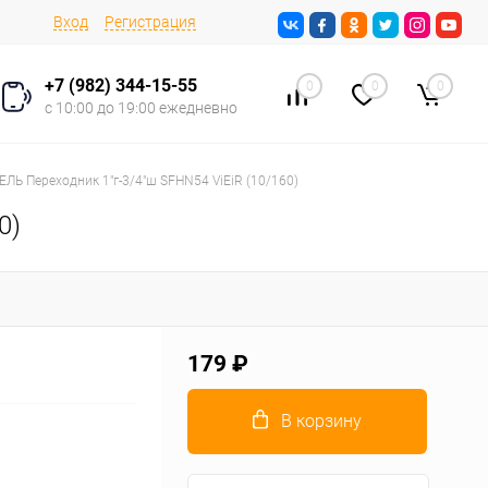
Вход
Регистрация
+7 (982) 344-15-55
0
0
0
с 10:00 до 19:00 ежедневно
ЛЬ Переходник 1"г-3/4"ш SFHN54 ViEiR (10/160)
0)
179 ₽
В корзину