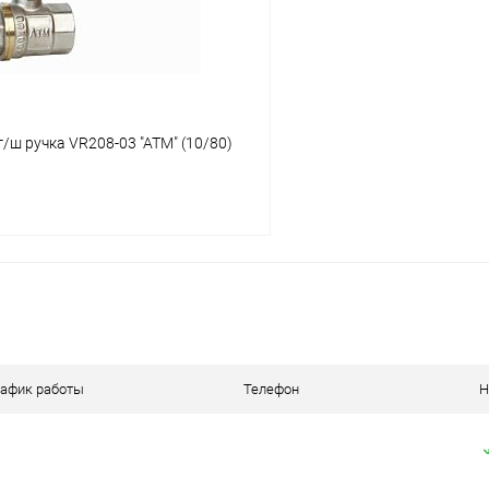
г/ш ручка VR208-03 "ATM" (10/80)
В корзину
 клик
К сравнению
ое
В наличии
рафик работы
Телефон
Н