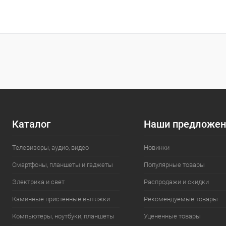
Каталог
Наши предложен
Телевизоры, аудио, видео
Новинки
Смартфоны, планшеты и гаджеты
Популярные товары
Электрика и свет
Распродажи и скидки
Каминные пристенные вытяжки
Рекомендуемые товары
Компьютеры, ноутбуки, планшеты
Уцененные товары