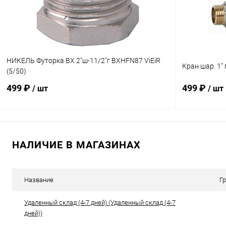
НИКЕЛЬ Футорка ВХ 2"ш-11/2"г BXHFN87 ViEiR
Кран шар. 1" 
(5/50)
499 ₽
499 ₽
/ шт
/ шт
В корзину
НАЛИЧИЕ В МАГАЗИНАХ
Купить в 1 клик
К сравнению
Купить в 1
В избранное
В наличии
В избранн
Название
Г
Удаленный склад (4-7 дней) (Удаленный склад (4-7
дней))