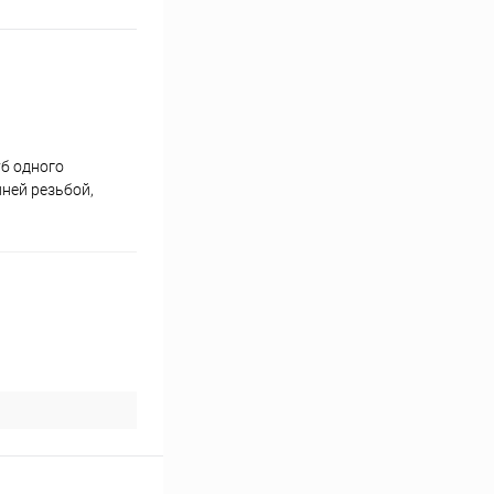
б одного
нней резьбой,