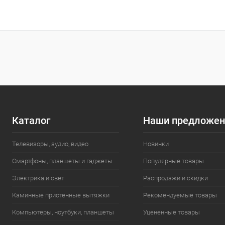
В корзину
Купить в 1 клик
К сравнению
Купить в 1
В избранное
В наличии
В избранн
Каталог
Наши предложен
Телевизоры, аудио, видео
Новинки
Смартфоны, планшеты и гаджеты
Популярные товары
Электрика и свет
Распродажи и скидки
Каминные пристенные вытяжки
Рекомендуемые товары
Компьютеры, ноутбуки, планшеты
Уцененные товары