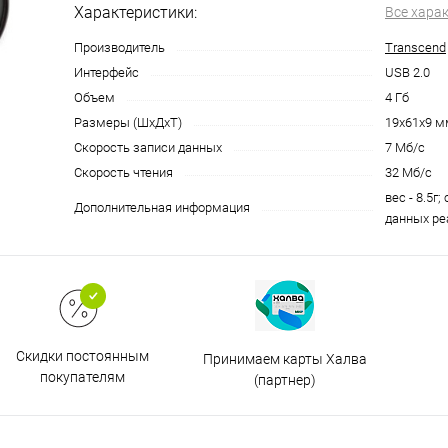
Характеристики:
Все хара
Производитель
Transcend
Интерфейс
USB 2.0
Объем
4 Гб
Размеры (ШхДхТ)
19x61x9 м
Скорость записи данных
7 Мб/с
Скорость чтения
32 Мб/с
вес - 8.5г
Дополнительная информация
данных ре
Скидки постоянным
Принимаем карты Халва
покупателям
(партнер)