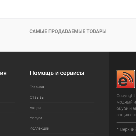
В корзину
В корз
 клик
К сравнению
Купить в 1 клик
ое
В наличии
В избранное
САМЫЕ ПРОДАВАЕМЫЕ ТОВАРЫ
ия
Помощь и сервисы
Главная
Copyright
Отзывы
модный и
Акции
обуви и а
защищен
Услуги
Коллекции
г. Верхни