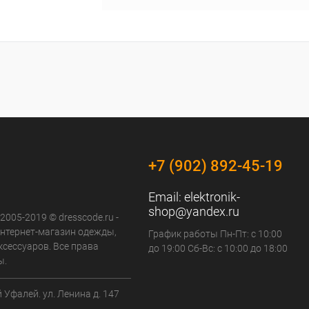
ину
К сравнению
В наличии
+7 (902) 892-45-19
Email:
elektronik-
shop@yandex.ru
 2005-2019 © dresscode.ru -
нтернет-магазин одежды,
График работы Пн-Пт: с 10:00
ксессуаров. Все права
до 19:00 Сб-Вс: с 10:00 до 18:00
ы.
й Уфалей. ул. Ленина д. 147