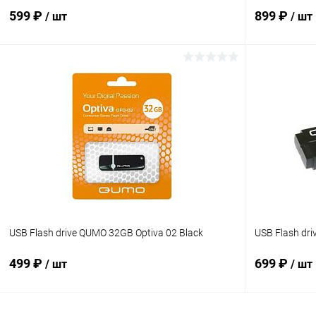
599 ₽
899 ₽
/ шт
/ шт
В корзину
Купить в 1 клик
К сравнению
Купить в 1
В избранное
В наличии
В избранн
USB Flash drive QUMO 32GB Optiva 02 Black
USB Flash d
499 ₽
699 ₽
/ шт
/ шт