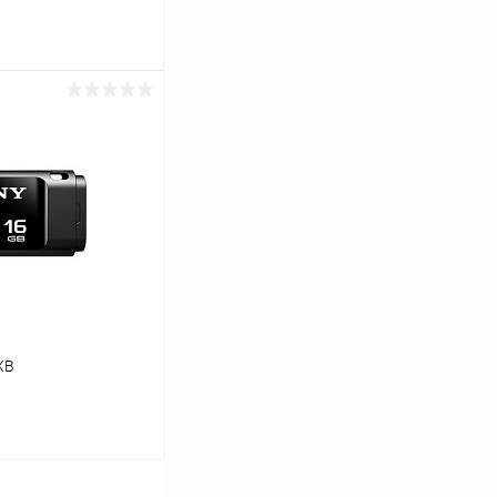
ину
К сравнению
В наличии
XB