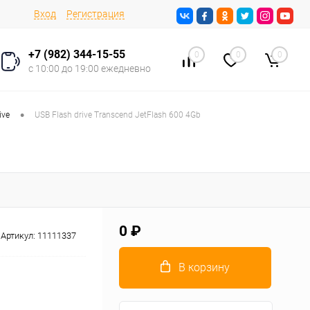
Вход
Регистрация
+7 (982) 344-15-55
0
0
0
с 10:00 до 19:00 ежедневно
•
ive
USB Flash drive Transcend JetFlash 600 4Gb
0 ₽
Артикул:
11111337
В корзину