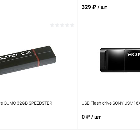
329 ₽
/ шт
В корзину
В корз
 клик
К сравнению
Купить в 1 клик
ое
В наличии
В избранное
rive QUMO 32GB SPEEDSTER
USB Flash drive SONY USM16
0 ₽
/ шт