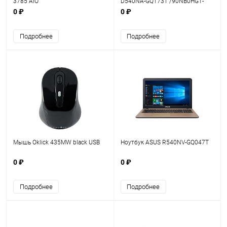
3785 AiO
D540NA-GQ173T /90NB0HG1-
M03400/
0 ₽
0 ₽
Подробнее
Подробнее
Мышь Oklick 435MW black USB
Ноутбук ASUS R540NV-GQ047T
0 ₽
0 ₽
Подробнее
Подробнее