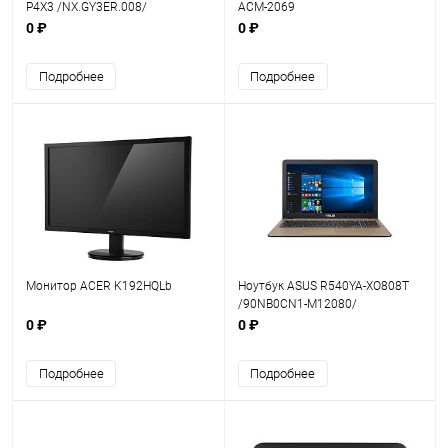
P4X3 /NX.GY3ER.008/
ACM-2069
0 ₽
0 ₽
Подробнее
Подробнее
Монитор ACER K192HQLb
Ноутбук ASUS R540YA-XO808T
/90NB0CN1-M12080/
0 ₽
0 ₽
Подробнее
Подробнее