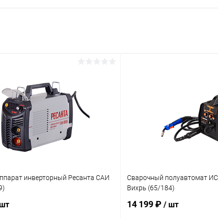
ппарат инверторный Ресанта САИ
Сварочный полуавтомат ИС
9)
Вихрь (65/184)
14 199 ₽
 шт
/ шт