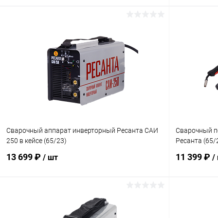
В корзину
Купить в 1 клик
К сравнению
Купить в 1
В избранное
В наличии
В избранн
Сварочный аппарат инверторный Ресанта САИ
Сварочный п
250 в кейсе (65/23)
Ресанта (65/
13 699 ₽
11 399 ₽
/ шт
/
В корзину