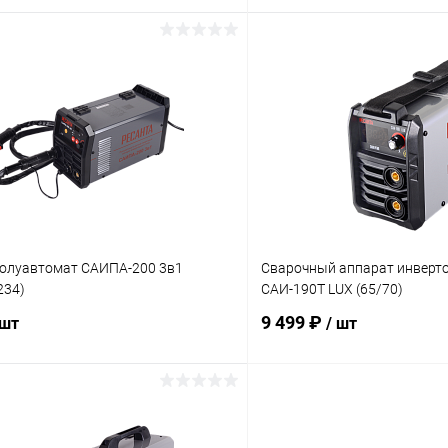
В корзину
В корз
 клик
К сравнению
Купить в 1 клик
ое
В наличии
В избранное
олуавтомат САИПА-200 3в1
Сварочный аппарат инверт
234)
САИ-190Т LUX (65/70)
9 499 ₽
 шт
/ шт
В корзину
В корз