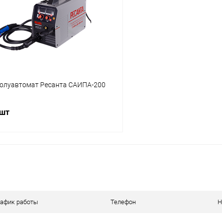
 клик
К сравнению
Купить в 1 клик
ое
В наличии
В избранное
олуавтомат Ресанта САИПА-200
 шт
В корзину
 клик
К сравнению
ое
В наличии
рафик работы
Телефон
Н