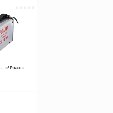
ину
К сравнению
В наличии
орный Ресанта
ину