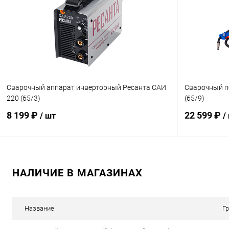
Купить в 1 клик
К сравнению
Купить в 1
В избранное
В наличии
В избранн
Сварочный аппарат инверторный Ресанта САИ
Сварочный п
220 (65/3)
(65/9)
8 199 ₽
22 599 ₽
/ шт
/
В корзину
НАЛИЧИЕ В МАГАЗИНАХ
Купить в 1 клик
К сравнению
Купить в 1
В избранное
В наличии
В избранн
Название
Г