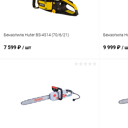
Бензопила Huter BS-4514 (70/6/21)
Бензопила Hu
7 599 ₽
9 999 ₽
/ шт
/ 
В корзину
Купить в 1 клик
К сравнению
Купить в 1
В избранное
В наличии
В избранн