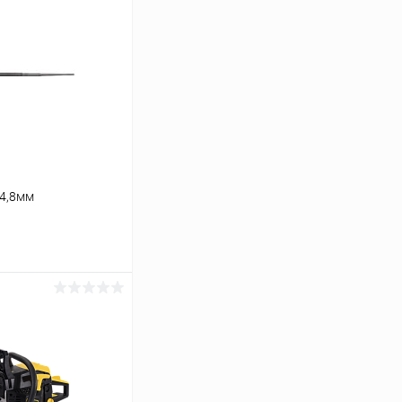
 4,8мм
ину
К сравнению
В наличии