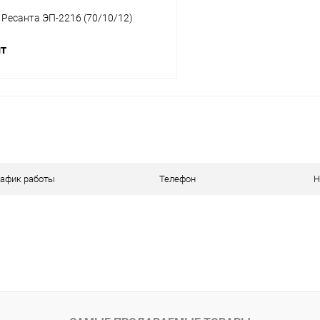
Ресанта ЭП-2216 (70/10/12)
шт
В корзину
 клик
К сравнению
ое
В наличии
рафик работы
Телефон
Н