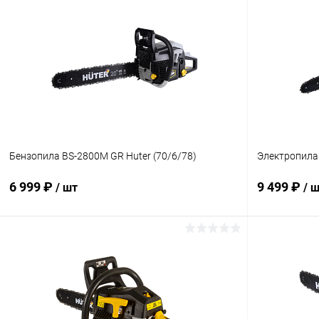
Бензопила BS-2800M GR Huter (70/6/78)
Электропила 
6 999 ₽
9 499 ₽
/ шт
/ 
В корзину
Купить в 1 клик
К сравнению
Купить в 1
В избранное
В наличии
В избранн