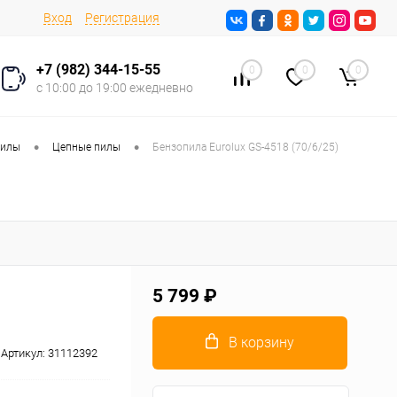
Вход
Регистрация
+7 (982) 344-15-55
0
0
0
с 10:00 до 19:00 ежедневно
•
•
пилы
Цепные пилы
Бензопила Eurolux GS-4518 (70/6/25)
5 799 ₽
В корзину
Артикул:
31112392