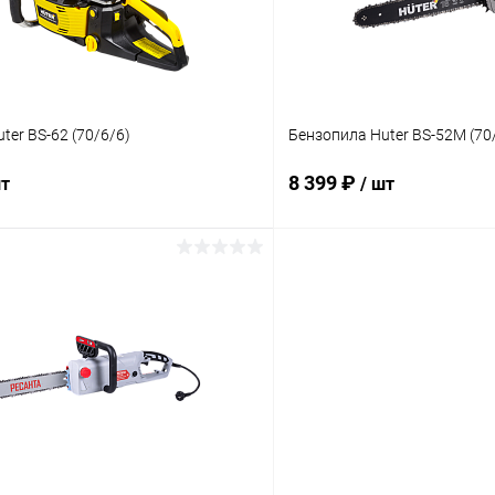
ter BS-62 (70/6/6)
Бензопила Huter BS-52M (70
8 399 ₽
шт
/ шт
В корзину
В корз
 клик
К сравнению
Купить в 1 клик
ое
В наличии
В избранное