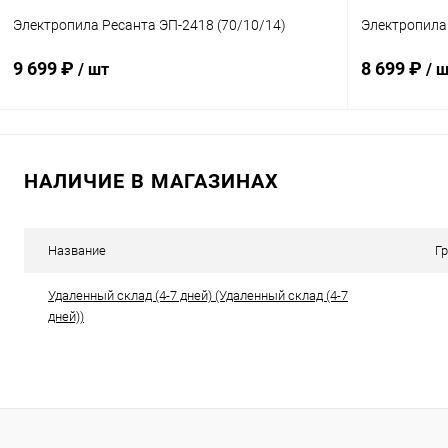
Электропила Ресанта ЭП-2418 (70/10/14)
Электропила 
9 699 ₽
8 699 ₽
/ шт
/ 
В корзину
НАЛИЧИЕ В МАГАЗИНАХ
Купить в 1 клик
К сравнению
Купить в 1
В избранное
В наличии
В избранн
Название
Г
Удаленный склад (4-7 дней) (Удаленный склад (4-7
дней))