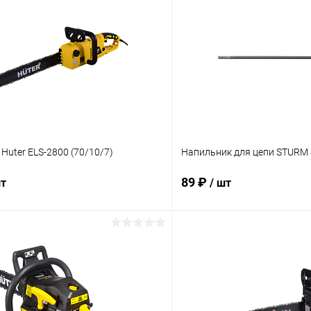
Huter ELS-2800 (70/10/7)
Напильник для цепи STURM
89 ₽
шт
/ шт
В корзину
В корз
 клик
К сравнению
Купить в 1 клик
ое
В наличии
В избранное