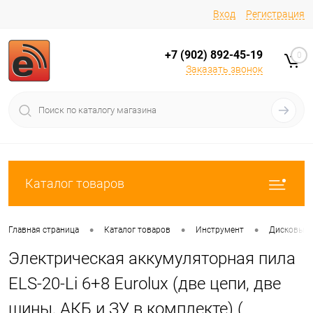
Вход
Регистрация
+7 (902) 892-45-19
0
Заказать звонок
Каталог товаров
•
•
•
Главная страница
Каталог товаров
Инструмент
Дисковые/
Электрическая аккумуляторная пила
ELS-20-Li 6+8 Eurolux (две цепи, две
шины, АКБ и ЗУ в комплекте) (