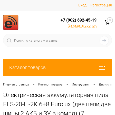
Вход
Регистрация
+7 (902) 892-45-19
0
Заказать звонок
Каталог товаров
•
•
•
Главная страница
Каталог товаров
Инструмент
Дисковые/
Электрическая аккумуляторная пила
ELS-20-Li-2К 6+8 Eurolux (две цепи,две
шины,2 АКБ и ЗУ в компл) (7